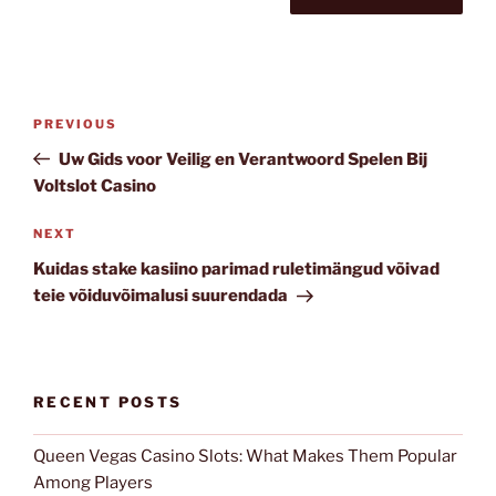
Post
Previous
PREVIOUS
navigation
Post
Uw Gids voor Veilig en Verantwoord Spelen Bij
Voltslot Casino
Next
NEXT
Post
Kuidas stake kasiino parimad ruletimängud võivad
teie võiduvõimalusi suurendada
RECENT POSTS
Queen Vegas Casino Slots: What Makes Them Popular
Among Players