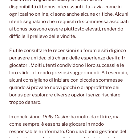
disponibilità di bonus interessanti. Tuttavia, come in
ogni casino online, ci sono anche alcune critiche. Alcuni
utenti segnalano che i requisiti di scommessa associati
ai bonus possono essere piuttosto elevati, rendendo
difficile il prelievo delle vincite.
È utile consultare le recensioni su forum e siti di gioco
per avere un’idea più chiara delle esperienze degli altri
giocatori. Molti utenti condividono i loro successi e le
loro sfide, offrendo preziosi suggerimenti. Ad esempio,
alcuni consigliano di iniziare con piccole scommesse
quando si provano nuovi giochi o di approfittare dei
bonus per esplorare diverse opzioni senza rischiare
troppo denaro.
In conclusione,
Dolly Casino
ha molto da offrire, ma
come sempre, è essenziale giocare in modo
responsabile e informato. Con una buona gestione del