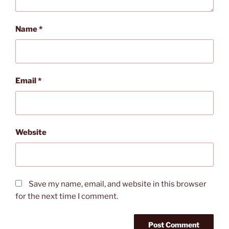
Name
*
Email
*
Website
Save my name, email, and website in this browser
for the next time I comment.