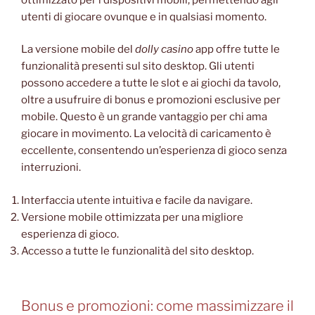
utenti di giocare ovunque e in qualsiasi momento.
La versione mobile del
dolly casino
app offre tutte le
funzionalità presenti sul sito desktop. Gli utenti
possono accedere a tutte le slot e ai giochi da tavolo,
oltre a usufruire di bonus e promozioni esclusive per
mobile. Questo è un grande vantaggio per chi ama
giocare in movimento. La velocità di caricamento è
eccellente, consentendo un’esperienza di gioco senza
interruzioni.
Interfaccia utente intuitiva e facile da navigare.
Versione mobile ottimizzata per una migliore
esperienza di gioco.
Accesso a tutte le funzionalità del sito desktop.
Bonus e promozioni: come massimizzare il