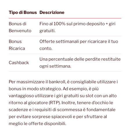
Tipo di Bonus
Descrizione
Bonus di
Fino al 100% sul primo deposito + giri
Benvenuto
gratuiti.
Bonus
Offerte settimanali per ricaricare il tuo
Ricarica
conto.
Una percentuale delle perdite restituite
Cashback
ogni settimana.
Per massimizzare il bankroll, è consigliabile utilizzare i
bonus in modo strategico. Ad esempio, è più
vantaggioso utilizzare i giri gratuiti su slot con un alto
ritorno al giocatore (RTP). Inoltre, tenere d’occhio le
scadenze e i requisiti di scommessa è fondamentale
per evitare sorprese spiacevoli e per sfruttare al
meglio le offerte disponibili.